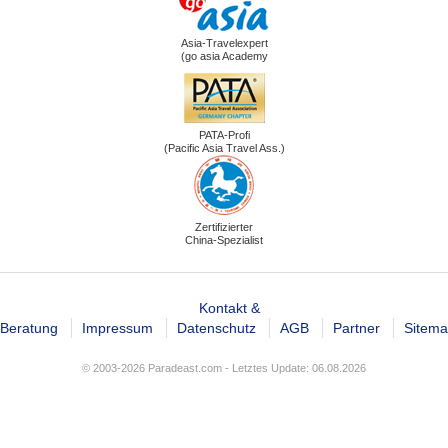
Asia-Travelexpert
(go asia Academy
PATA-Profi
(Pacific Asia Travel Ass.)
Zertifizierter
China-Spezialist
Kontakt &
Beratung
Impressum
Datenschutz
AGB
Partner
Sitem
© 2003-2026 Paradeast.com - Letztes Update: 06.08.2026