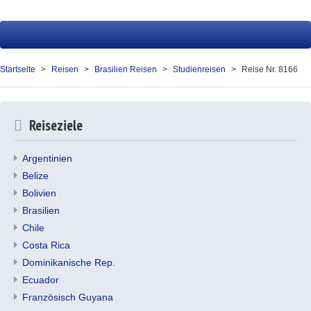
Startseite
Reisen
Startseite
Reisen
Brasilien Reisen
Studienreisen
Reise Nr. 8166
Service
Über uns
Reiseziele
Kontakt
Argentinien
Belize
Ihr Merkzettel (0)
Bolivien
Brasilien
Chile
Costa Rica
Dominikanische Rep.
Ecuador
Französisch Guyana