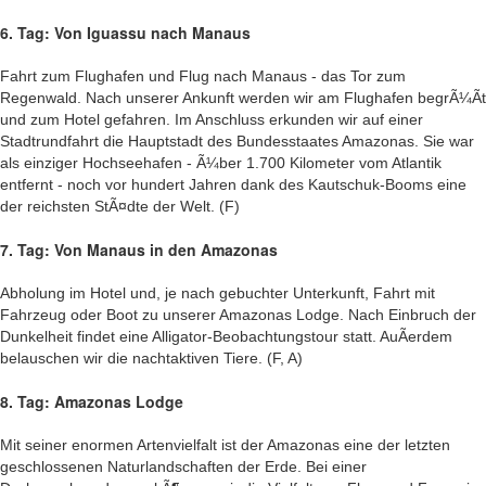
6. Tag: Von Iguassu nach Manaus
Fahrt zum Flughafen und Flug nach Manaus - das Tor zum
Regenwald. Nach unserer Ankunft werden wir am Flughafen begrÃ¼Ãt
und zum Hotel gefahren. Im Anschluss erkunden wir auf einer
Stadtrundfahrt die Hauptstadt des Bundesstaates Amazonas. Sie war
als einziger Hochseehafen - Ã¼ber 1.700 Kilometer vom Atlantik
entfernt - noch vor hundert Jahren dank des Kautschuk-Booms eine
der reichsten StÃ¤dte der Welt. (F)
7. Tag: Von Manaus in den Amazonas
Abholung im Hotel und, je nach gebuchter Unterkunft, Fahrt mit
Fahrzeug oder Boot zu unserer Amazonas Lodge. Nach Einbruch der
Dunkelheit findet eine Alligator-Beobachtungstour statt. AuÃerdem
belauschen wir die nachtaktiven Tiere. (F, A)
8. Tag: Amazonas Lodge
Mit seiner enormen Artenvielfalt ist der Amazonas eine der letzten
geschlossenen Naturlandschaften der Erde. Bei einer