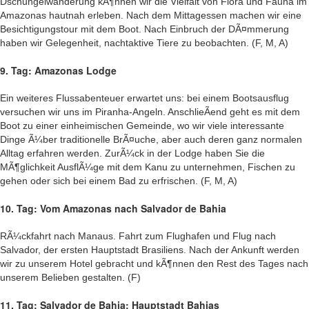
Dschungelwanderung kÃ¶nnen wir die Vielfalt von Flora und Fauna im
Amazonas hautnah erleben. Nach dem Mittagessen machen wir eine
Besichtigungstour mit dem Boot. Nach Einbruch der DÃ¤mmerung
haben wir Gelegenheit, nachtaktive Tiere zu beobachten. (F, M, A)
9. Tag: Amazonas Lodge
Ein weiteres Flussabenteuer erwartet uns: bei einem Bootsausflug
versuchen wir uns im Piranha-Angeln. AnschlieÃend geht es mit dem
Boot zu einer einheimischen Gemeinde, wo wir viele interessante
Dinge Ã¼ber traditionelle BrÃ¤uche, aber auch deren ganz normalen
Alltag erfahren werden. ZurÃ¼ck in der Lodge haben Sie die
MÃ¶glichkeit AusflÃ¼ge mit dem Kanu zu unternehmen, Fischen zu
gehen oder sich bei einem Bad zu erfrischen. (F, M, A)
10. Tag: Vom Amazonas nach Salvador de Bahia
RÃ¼ckfahrt nach Manaus. Fahrt zum Flughafen und Flug nach
Salvador, der ersten Hauptstadt Brasiliens. Nach der Ankunft werden
wir zu unserem Hotel gebracht und kÃ¶nnen den Rest des Tages nach
unserem Belieben gestalten. (F)
11. Tag: Salvador de Bahia: Hauptstadt Bahias