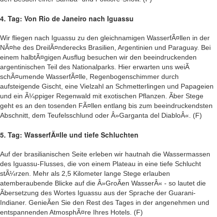
4. Tag: Von Rio de Janeiro nach Iguassu
Wir fliegen nach Iguassu zu den gleichnamigen WasserfÃ¤llen in der
NÃ¤he des DreilÃ¤nderecks Brasilien, Argentinien und Paraguay. Bei
einem halbtÃ¤gigen Ausflug besuchen wir den beeindruckenden
argentinischen Teil des Nationalparks. Hier erwarten uns weiÃ
schÃ¤umende WasserfÃ¤lle, Regenbogenschimmer durch
aufsteigende Gischt, eine Vielzahl an Schmetterlingen und Papageien
und ein Ã¼ppiger Regenwald mit exotischen Pflanzen. Ãber Stege
geht es an den tosenden FÃ¤llen entlang bis zum beeindruckendsten
Abschnitt, dem Teufelsschlund oder Â»Garganta del DiabloÂ«. (F)
5. Tag: WasserfÃ¤lle und tiefe Schluchten
Auf der brasilianischen Seite erleben wir hautnah die Wassermassen
des Iguassu-Flusses, die von einem Plateau in eine tiefe Schlucht
stÃ¼rzen. Mehr als 2,5 Kilometer lange Stege erlauben
atemberaubende Blicke auf die Â»GroÃen WasserÂ« - so lautet die
Ãbersetzung des Wortes Iguassu aus der Sprache der Guarani-
Indianer. GenieÃen Sie den Rest des Tages in der angenehmen und
entspannenden AtmosphÃ¤re Ihres Hotels. (F)