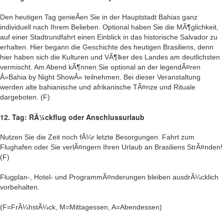
Den heutigen Tag genieÃen Sie in der Hauptstadt Bahias ganz
individuell nach Ihrem Belieben. Optional haben Sie die MÃ¶glichkeit,
auf einer Stadtrundfahrt einen Einblick in das historische Salvador zu
erhalten. Hier begann die Geschichte des heutigen Brasiliens, denn
hier haben sich die Kulturen und VÃ¶lker des Landes am deutlichsten
vermischt. Am Abend kÃ¶nnen Sie optional an der legendÃ¤ren
Â»Bahia by Night ShowÂ« teilnehmen. Bei dieser Veranstaltung
werden alte bahianische und afrikanische TÃ¤nze und Rituale
dargeboten. (F)
12. Tag: RÃ¼ckflug oder Anschlussurlaub
Nutzen Sie die Zeit noch fÃ¼r letzte Besorgungen. Fahrt zum
Flughafen oder Sie verlÃ¤ngern Ihren Urlaub an Brasiliens StrÃ¤nden!
(F)
Flugplan-, Hotel- und ProgrammÃ¤nderungen bleiben ausdrÃ¼cklich
vorbehalten.
(F=FrÃ¼hstÃ¼ck, M=Mittagessen, A=Abendessen)