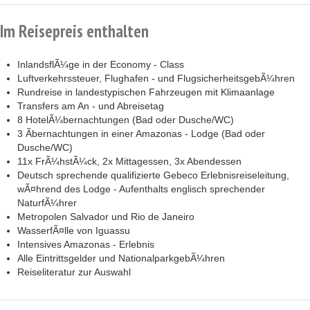
Im Reisepreis enthalten
InlandsflÃ¼ge in der Economy - Class
Luftverkehrssteuer, Flughafen - und FlugsicherheitsgebÃ¼hren
Rundreise in landestypischen Fahrzeugen mit Klimaanlage
Transfers am An - und Abreisetag
8 HotelÃ¼bernachtungen (Bad oder Dusche/WC)
3 Ãbernachtungen in einer Amazonas - Lodge (Bad oder
Dusche/WC)
11x FrÃ¼hstÃ¼ck, 2x Mittagessen, 3x Abendessen
Deutsch sprechende qualifizierte Gebeco Erlebnisreiseleitung,
wÃ¤hrend des Lodge - Aufenthalts englisch sprechender
NaturfÃ¼hrer
Metropolen Salvador und Rio de Janeiro
WasserfÃ¤lle von Iguassu
Intensives Amazonas - Erlebnis
Alle Eintrittsgelder und NationalparkgebÃ¼hren
Reiseliteratur zur Auswahl