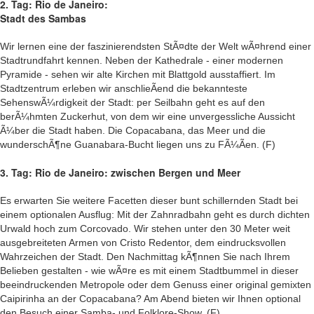
2. Tag: Rio de Janeiro:
Stadt des Sambas
Wir lernen eine der faszinierendsten StÃ¤dte der Welt wÃ¤hrend einer
Stadtrundfahrt kennen. Neben der Kathedrale - einer modernen
Pyramide - sehen wir alte Kirchen mit Blattgold ausstaffiert. Im
Stadtzentrum erleben wir anschlieÃend die bekannteste
SehenswÃ¼rdigkeit der Stadt: per Seilbahn geht es auf den
berÃ¼hmten Zuckerhut, von dem wir eine unvergessliche Aussicht
Ã¼ber die Stadt haben. Die Copacabana, das Meer und die
wunderschÃ¶ne Guanabara-Bucht liegen uns zu FÃ¼Ãen. (F)
3. Tag: Rio de Janeiro: zwischen Bergen und Meer
Es erwarten Sie weitere Facetten dieser bunt schillernden Stadt bei
einem optionalen Ausflug: Mit der Zahnradbahn geht es durch dichten
Urwald hoch zum Corcovado. Wir stehen unter den 30 Meter weit
ausgebreiteten Armen von Cristo Redentor, dem eindrucksvollen
Wahrzeichen der Stadt. Den Nachmittag kÃ¶nnen Sie nach Ihrem
Belieben gestalten - wie wÃ¤re es mit einem Stadtbummel in dieser
beeindruckenden Metropole oder dem Genuss einer original gemixten
Caipirinha an der Copacabana? Am Abend bieten wir Ihnen optional
den Besuch einer Samba- und Folklore-Show. (F)