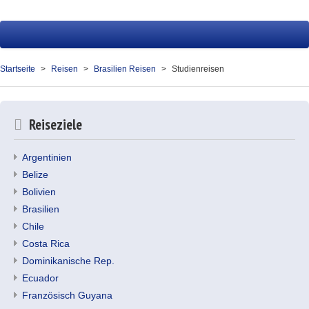
Startseite
Reisen
Startseite
Reisen
Brasilien Reisen
Studienreisen
Service
Über uns
Reiseziele
Kontakt
Argentinien
Belize
Ihr Merkzettel (0)
Bolivien
Brasilien
Chile
Costa Rica
Dominikanische Rep.
Ecuador
Französisch Guyana