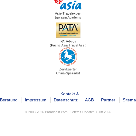
Asia-Travelexpert
(go asia Academy
PATA-Profi
(Pacific Asia Travel Ass.)
Zertifizierter
China-Spezialist
Kontakt &
Beratung
Impressum
Datenschutz
AGB
Partner
Sitem
© 2003-2026 Paradeast.com - Letztes Update: 06.08.2026