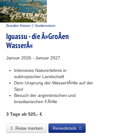
Brasilien Reisen
Studienreisen
Iguassu - die Â»GroÃen
WasserÂ«
Januar 2026 - Januar 2027
Intensives Naturerlebnis in
subtropischer Landschaft
Dem Ursprung der WasserfÃ¤lle auf der
Spur
Besuch der argentinischen und
brasilianischen FÃ¤lle
3 Tage
ab 525,- €
Reise merken
Reisedetails