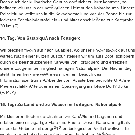
Doch auch der kulinarische Genuss darf nicht zu kurz kommen, so
befinden wir uns in der natÃ¼rlichen Heimat des Kakaobaums. Unsere
Reiseleitung weiht uns in die Kakaoherstellung von der Bohne bis zur
leckeren Schokoladentafel ein - und bittet anschlieÃend zur Kostprobe.
30 km (F)
14. Tag: Von SarapiquÃ­ nach Tortugero
Wir brechen frÃ¼h auf nach Guapiles, wo unser FrÃ¼hstÃ¼ck auf uns
wartet. Nach einer kurzen Bustour steigen wir um aufs Boot, schippern
durch die beeindruckenden KanÃ¤le von Tortuguero und erreichen
unsere Lodge mitten im gleichnamigen Nationalpark. Der Nachmittag
steht Ihnen frei - wie wÃ¤re es mit einem Besuch des
Informationszentrums Ã¼ber die vom Aussterben bedrohte GrÃ¼ne
MeeresschildkrÃ¶te oder einem Spaziergang ins lokale Dorf? 95 km
(F, M, A)
15. Tag: Zu Land und zu Wasser im Tortugero-Nationalpark
Mit kleineren Booten durchfahren wir KanÃ¤le und Lagunen und
erleben eine einzigartige Flora und Fauna. Dieser Naturraum gilt als
eines der Gebiete mit der grÃ¶Ãten biologischen Vielfalt weltweit. Er
wurde zum Schutz der vom Aussterben bedrohten GrÃ¼nen