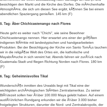
besichtigen den Markt und die Kirche des Dorfes. Die mÃ¤rchenhafte
AtmosphÃ¤re, die sich um diesen See ergibt, kÃ¶nnen Sie bei einem
abendlichen Spaziergang genieÃen. 145 km (F)
5. Tag: Ãber Chichicastenango nach Flores
Heute geht es weiter nach "Chichi", wie seine Bewohner
Chichicastenango nennen. Hier erwartet uns einer der grÃ¶Ãten
indigenen MÃ¤rkte mit landestypischen und handgearbeiteten
Produkten. Bei der Besichtigung der Kirche von Santo TomÃ¡s tauchen
wir in die religiÃ¶se Welt des Ortes ein, die katholische und
MayabrÃ¤uche in sich vereint hat. Abends fahren wir zurÃ¼ck nach
Guatemala-Stadt und fliegen Richtung Norden nach Flores. 180 km
(F)
6. Tag: Geheimnisvolles Tikal
WunderschÃ¶n inmitten des Urwalds liegt mit Tikal eine der
wichtigsten archÃ¤ologischen StÃ¤tten Zentralamerikas. Zu seiner
BlÃ¼tezeit sollen hier Ã¼ber 100.000 Maya gelebt haben. Auf einem
ausfÃ¼hrlichen Rundgang erkunden wir die Ã¼ber 3.000 bisher
freigelegten Strukturen, darunter die Nord- und Zentralakropolis, der