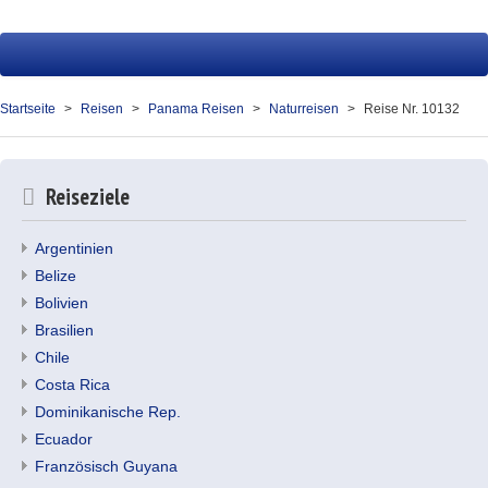
Startseite
Reisen
Startseite
Reisen
Panama Reisen
Naturreisen
Reise Nr. 10132
Service
Über uns
Reiseziele
Kontakt
Argentinien
Belize
Ihr Merkzettel (0)
Bolivien
Brasilien
Chile
Costa Rica
Dominikanische Rep.
Ecuador
Französisch Guyana