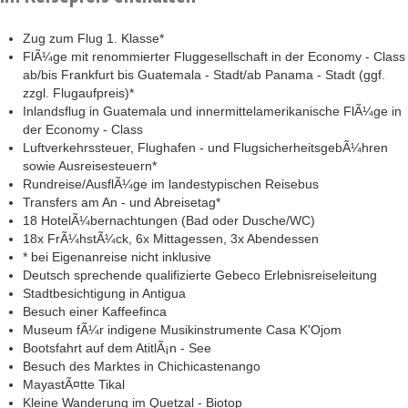
Zug zum Flug 1. Klasse*
FlÃ¼ge mit renommierter Fluggesellschaft in der Economy - Class
ab/bis Frankfurt bis Guatemala - Stadt/ab Panama - Stadt (ggf.
zzgl. Flugaufpreis)*
Inlandsflug in Guatemala und innermittelamerikanische FlÃ¼ge in
der Economy - Class
Luftverkehrssteuer, Flughafen - und FlugsicherheitsgebÃ¼hren
sowie Ausreisesteuern*
Rundreise/AusflÃ¼ge im landestypischen Reisebus
Transfers am An - und Abreisetag*
18 HotelÃ¼bernachtungen (Bad oder Dusche/WC)
18x FrÃ¼hstÃ¼ck, 6x Mittagessen, 3x Abendessen
* bei Eigenanreise nicht inklusive
Deutsch sprechende qualifizierte Gebeco Erlebnisreiseleitung
Stadtbesichtigung in Antigua
Besuch einer Kaffeefinca
Museum fÃ¼r indigene Musikinstrumente Casa K'Ojom
Bootsfahrt auf dem AtitlÃ¡n - See
Besuch des Marktes in Chichicastenango
MayastÃ¤tte Tikal
Kleine Wanderung im Quetzal - Biotop