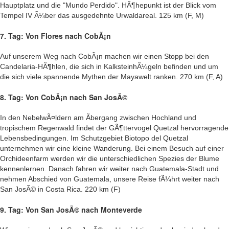
Hauptplatz und die "Mundo Perdido". HÃ¶hepunkt ist der Blick vom
Tempel IV Ã¼ber das ausgedehnte Urwaldareal. 125 km (F, M)
7. Tag: Von Flores nach CobÃ¡n
Auf unserem Weg nach CobÃ¡n machen wir einen Stopp bei den
Candelaria-HÃ¶hlen, die sich in KalksteinhÃ¼geln befinden und um
die sich viele spannende Mythen der Mayawelt ranken. 270 km (F, A)
8. Tag: Von CobÃ¡n nach San JosÃ©
In den NebelwÃ¤ldern am Ãbergang zwischen Hochland und
tropischem Regenwald findet der GÃ¶ttervogel Quetzal hervorragende
Lebensbedingungen. Im Schutzgebiet Biotopo del Quetzal
unternehmen wir eine kleine Wanderung. Bei einem Besuch auf einer
Orchideenfarm werden wir die unterschiedlichen Spezies der Blume
kennenlernen. Danach fahren wir weiter nach Guatemala-Stadt und
nehmen Abschied von Guatemala, unsere Reise fÃ¼hrt weiter nach
San JosÃ© in Costa Rica. 220 km (F)
9. Tag: Von San JosÃ© nach Monteverde