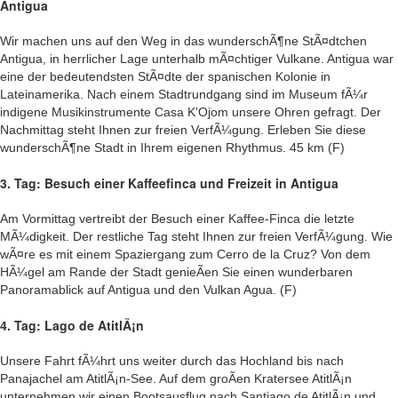
Antigua
Wir machen uns auf den Weg in das wunderschÃ¶ne StÃ¤dtchen
Antigua, in herrlicher Lage unterhalb mÃ¤chtiger Vulkane. Antigua war
eine der bedeutendsten StÃ¤dte der spanischen Kolonie in
Lateinamerika. Nach einem Stadtrundgang sind im Museum fÃ¼r
indigene Musikinstrumente Casa K'Ojom unsere Ohren gefragt. Der
Nachmittag steht Ihnen zur freien VerfÃ¼gung. Erleben Sie diese
wunderschÃ¶ne Stadt in Ihrem eigenen Rhythmus. 45 km (F)
3. Tag: Besuch einer Kaffeefinca und Freizeit in Antigua
Am Vormittag vertreibt der Besuch einer Kaffee-Finca die letzte
MÃ¼digkeit. Der restliche Tag steht Ihnen zur freien VerfÃ¼gung. Wie
wÃ¤re es mit einem Spaziergang zum Cerro de la Cruz? Von dem
HÃ¼gel am Rande der Stadt genieÃen Sie einen wunderbaren
Panoramablick auf Antigua und den Vulkan Agua. (F)
4. Tag: Lago de AtitlÃ¡n
Unsere Fahrt fÃ¼hrt uns weiter durch das Hochland bis nach
Panajachel am AtitlÃ¡n-See. Auf dem groÃen Kratersee AtitlÃ¡n
unternehmen wir einen Bootsausflug nach Santiago de AtitlÃ¡n und