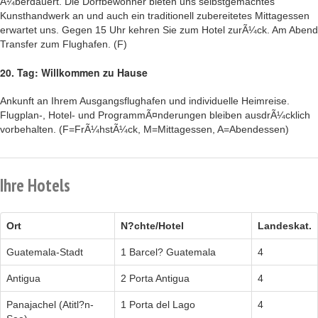
Ã¼berdauert. Die Dorfbewohner bieten uns selbstgemachtes
Kunsthandwerk an und auch ein traditionell zubereitetes Mittagessen
erwartet uns. Gegen 15 Uhr kehren Sie zum Hotel zurÃ¼ck. Am Abend
Transfer zum Flughafen. (F)
20. Tag: Willkommen zu Hause
Ankunft an Ihrem Ausgangsflughafen und individuelle Heimreise.
Flugplan-, Hotel- und ProgrammÃ¤nderungen bleiben ausdrÃ¼cklich
vorbehalten. (F=FrÃ¼hstÃ¼ck, M=Mittagessen, A=Abendessen)
Ihre Hotels
Ort
N?chte/Hotel
Landeskat.
Guatemala-Stadt
1 Barcel? Guatemala
4
Antigua
2 Porta Antigua
4
Panajachel (Atitl?n-
1 Porta del Lago
4