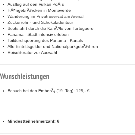
Ausflug auf den Vulkan PoÃ¡s
HÃ¤ngebrÃ¼cken in Monteverde
Wanderung im Privatreservat am Arenal
Zuckerrohr - und Schokoladentour
Bootsfahrt durch die KanÃ¤le von Tortuguero
Panama - Stadt intensiv erleben
Teildurchquerung des Panama - Kanals
Alle Eintrittsgelder und NationalparkgebÃ¼hren
Reiseliteratur zur Auswahl
Wunschleistungen
Besuch bei den EmberÃ¡ (19. Tag):
125,- €
Mindestteilnehmerzahl: 6