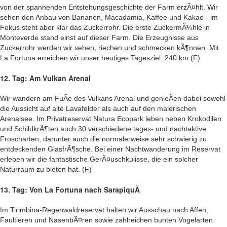
von der spannenden Entstehungsgeschichte der Farm erzÃ¤hlt. Wir
sehen den Anbau von Bananen, Macadamia, Kaffee und Kakao - im
Fokus steht aber klar das Zuckerrohr. Die erste ZuckermÃ¼hle in
Monteverde stand einst auf dieser Farm. Die Erzeugnisse aus
Zuckerrohr werden wir sehen, riechen und schmecken kÃ¶nnen. Mit
La Fortuna erreichen wir unser heutiges Tagesziel. 240 km (F)
12. Tag: Am Vulkan Arenal
Wir wandern am FuÃe des Vulkans Arenal und genieÃen dabei sowohl
die Aussicht auf alte Lavafelder als auch auf den malerischen
Arenalsee. Im Privatreservat Natura Ecopark leben neben Krokodilen
und SchildkrÃ¶ten auch 30 verschiedene tages- und nachtaktive
Froscharten, darunter auch die normalerweise sehr schwierig zu
entdeckenden GlasfrÃ¶sche. Bei einer Nachtwanderung im Reservat
erleben wir die fantastische GerÃ¤uschkulisse, die ein solcher
Naturraum zu bieten hat. (F)
13. Tag: Von La Fortuna nach SarapiquÃ­
Im Tirimbina-Regenwaldreservat halten wir Ausschau nach Affen,
Faultieren und NasenbÃ¤ren sowie zahlreichen bunten Vogelarten.