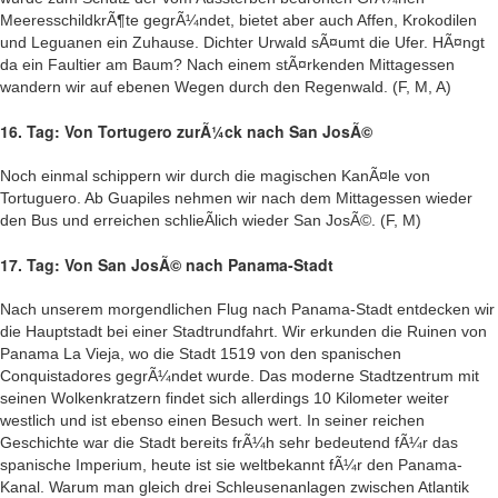
MeeresschildkrÃ¶te gegrÃ¼ndet, bietet aber auch Affen, Krokodilen
und Leguanen ein Zuhause. Dichter Urwald sÃ¤umt die Ufer. HÃ¤ngt
da ein Faultier am Baum? Nach einem stÃ¤rkenden Mittagessen
wandern wir auf ebenen Wegen durch den Regenwald. (F, M, A)
16. Tag: Von Tortugero zurÃ¼ck nach San JosÃ©
Noch einmal schippern wir durch die magischen KanÃ¤le von
Tortuguero. Ab Guapiles nehmen wir nach dem Mittagessen wieder
den Bus und erreichen schlieÃlich wieder San JosÃ©. (F, M)
17. Tag: Von San JosÃ© nach Panama-Stadt
Nach unserem morgendlichen Flug nach Panama-Stadt entdecken wir
die Hauptstadt bei einer Stadtrundfahrt. Wir erkunden die Ruinen von
Panama La Vieja, wo die Stadt 1519 von den spanischen
Conquistadores gegrÃ¼ndet wurde. Das moderne Stadtzentrum mit
seinen Wolkenkratzern findet sich allerdings 10 Kilometer weiter
westlich und ist ebenso einen Besuch wert. In seiner reichen
Geschichte war die Stadt bereits frÃ¼h sehr bedeutend fÃ¼r das
spanische Imperium, heute ist sie weltbekannt fÃ¼r den Panama-
Kanal. Warum man gleich drei Schleusenanlagen zwischen Atlantik