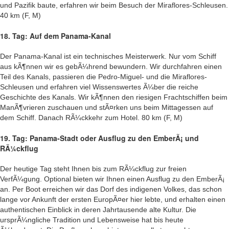
und Pazifik baute, erfahren wir beim Besuch der Miraflores-Schleusen.
40 km (F, M)
18. Tag: Auf dem Panama-Kanal
Der Panama-Kanal ist ein technisches Meisterwerk. Nur vom Schiff
aus kÃ¶nnen wir es gebÃ¼hrend bewundern. Wir durchfahren einen
Teil des Kanals, passieren die Pedro-Miguel- und die Miraflores-
Schleusen und erfahren viel Wissenswertes Ã¼ber die reiche
Geschichte des Kanals. Wir kÃ¶nnen den riesigen Frachtschiffen beim
ManÃ¶vrieren zuschauen und stÃ¤rken uns beim Mittagessen auf
dem Schiff. Danach RÃ¼ckkehr zum Hotel. 80 km (F, M)
19. Tag: Panama-Stadt oder Ausflug zu den EmberÃ¡ und
RÃ¼ckflug
Der heutige Tag steht Ihnen bis zum RÃ¼ckflug zur freien
VerfÃ¼gung. Optional bieten wir Ihnen einen Ausflug zu den EmberÃ¡
an. Per Boot erreichen wir das Dorf des indigenen Volkes, das schon
lange vor Ankunft der ersten EuropÃ¤er hier lebte, und erhalten einen
authentischen Einblick in deren Jahrtausende alte Kultur. Die
ursprÃ¼ngliche Tradition und Lebensweise hat bis heute