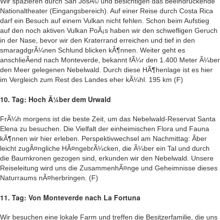
Wir spazieren durch San JosÃ© und besichtigen das beeindruckende
Nationaltheater (Eingangsbereich). Auf einer Reise durch Costa Rica
darf ein Besuch auf einem Vulkan nicht fehlen. Schon beim Aufstieg
auf den noch aktiven Vulkan PoÃ¡s haben wir den schwefligen Geruch
in der Nase, bevor wir den Kraterrand erreichen und tief in den
smaragdgrÃ¼nen Schlund blicken kÃ¶nnen. Weiter geht es
anschlieÃend nach Monteverde, bekannt fÃ¼r den 1.400 Meter Ã¼ber
den Meer gelegenen Nebelwald. Durch diese HÃ¶henlage ist es hier
im Vergleich zum Rest des Landes eher kÃ¼hl. 195 km (F)
10. Tag: Hoch Ã¼ber dem Urwald
FrÃ¼h morgens ist die beste Zeit, um das Nebelwald-Reservat Santa
Elena zu besuchen. Die Vielfalt der einheimischen Flora und Fauna
kÃ¶nnen wir hier erleben. Perspektivwechsel am Nachmittag: Ãber
leicht zugÃ¤ngliche HÃ¤ngebrÃ¼cken, die Ã¼ber ein Tal und durch
die Baumkronen gezogen sind, erkunden wir den Nebelwald. Unsere
Reiseleitung wird uns die ZusammenhÃ¤nge und Geheimnisse dieses
Naturraums nÃ¤herbringen. (F)
11. Tag: Von Monteverde nach La Fortuna
Wir besuchen eine lokale Farm und treffen die Besitzerfamilie, die uns